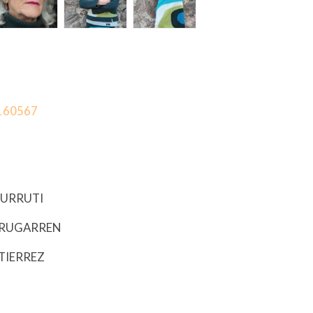
5160567
-URRUTI
MURUGARREN
UTIERREZ