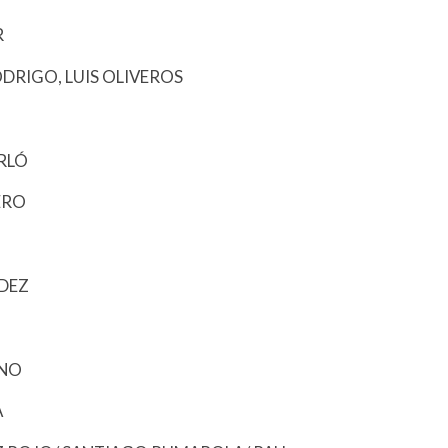
R
RODRIGO, LUIS OLIVEROS
RLÓ
ERO
NDEZ
ENO
A