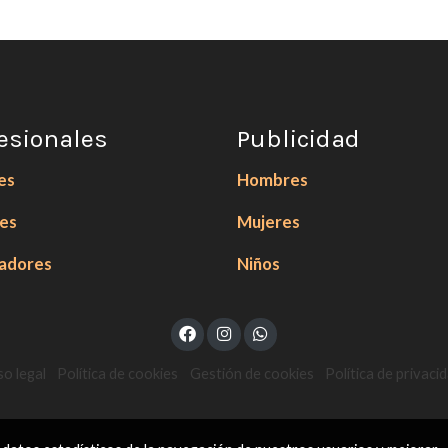
esionales
Publicidad
es
Hombres
ces
Mujeres
zadores
Niños
so legal
Política de cookies
Gestión de cookies
Política de privaci