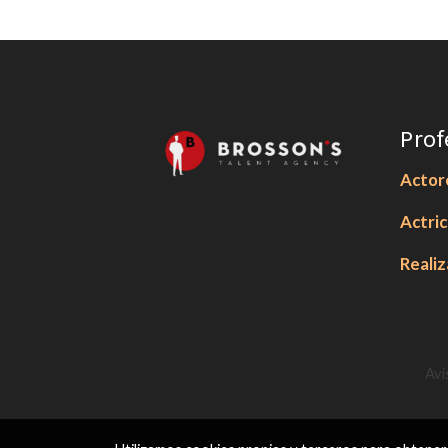
Prof
Actor
Actri
Reali
Avi